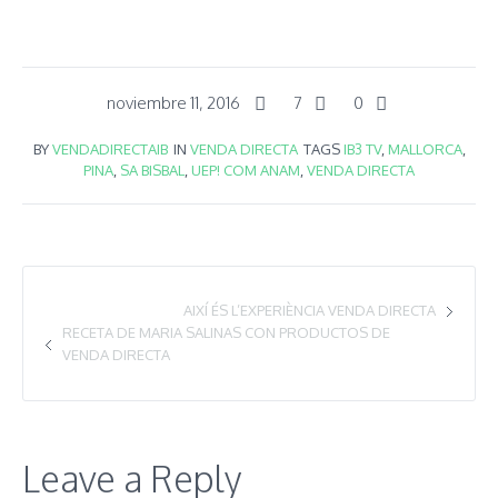
noviembre 11, 2016
7
0
BY
VENDADIRECTAIB
IN
VENDA DIRECTA
TAGS
IB3 TV
,
MALLORCA
,
PINA
,
SA BISBAL
,
UEP! COM ANAM
,
VENDA DIRECTA
AIXÍ ÉS L’EXPERIÈNCIA VENDA DIRECTA
RECETA DE MARIA SALINAS CON PRODUCTOS DE
VENDA DIRECTA
Leave a Reply