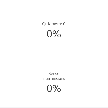
Quilòmetre 0
0
%
Sense
intermediaris
0
%