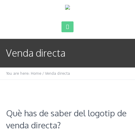
Venda directa
You are here:
Home
/
Venda directa
Què has de saber del logotip de
venda directa?