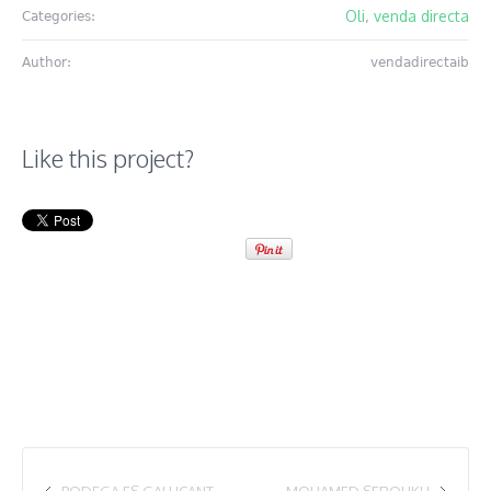
Oli
venda directa
Categories:
,
Author:
vendadirectaib
Like this project?
BODEGA ES GALLICANT
MOHAMED SEROUKH